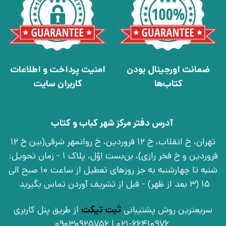
ضمانت اورجینال بودن
امنیت پرداخت و اطلاعات
کتاب‌ها
کاربران سایت
آدرس دفتر مرکز شهر کباب و کتاب
تهران، خ انقلاب، خ 12 فروردین، خ روانمهر شرقی(بین خ 12
فروردین و خ فخر رازی)، بن‌بست اوّل، پلاک 1 - زمان تحویل:
شنبه تا چهارشنبه به جز روزهای تعطیل از ساعت 10 صبح الی
15 (3 بعد از ظهر) - قبل از تشریف آوردن تماس بگیرید
سریعترین روش پشتیبانی
ثبت تیکت
از طریق پنل کاربری
021-66410976 | 09030925756