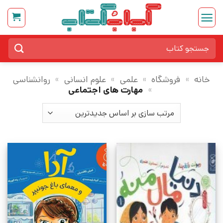
Ski
t
conten
جستجو
برای:
خانه
»
فروشگاه
»
علمی
»
علوم انسانی
»
روانشناسی
»
مهارت های اجتماعی