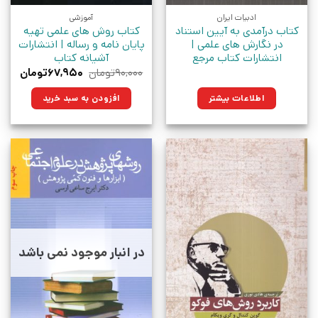
ادبیات ایران
آموزشی
کتاب درآمدی به آیین استناد
کتاب روش های علمی تهیه
در نگارش های علمی |
پایان نامه و رساله | انتشارات
انتشارات کتاب مرجع
آشیانه کتاب
قیمت
قیمت
۹۰,۰۰۰
تومان
۶۷,۹۵۰
تومان
اصلی:
فعلی:
۹۰,۰۰۰تومان
۶۷,۹۵۰تو
اطلاعات بیشتر
افزودن به سبد خرید
بود.
در انبار موجود نمی باشد