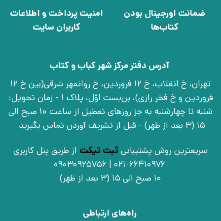
ضمانت اورجینال بودن
امنیت پرداخت و اطلاعات
کتاب‌ها
کاربران سایت
آدرس دفتر مرکز شهر کباب و کتاب
تهران، خ انقلاب، خ 12 فروردین، خ روانمهر شرقی(بین خ 12
فروردین و خ فخر رازی)، بن‌بست اوّل، پلاک 1 - زمان تحویل:
شنبه تا چهارشنبه به جز روزهای تعطیل از ساعت 10 صبح الی
15 (3 بعد از ظهر) - قبل از تشریف آوردن تماس بگیرید
سریعترین روش پشتیبانی
ثبت تیکت
از طریق پنل کاربری
021-66410976 | 09030925756
10 صبح الی 15 (3 بعد از ظهر)
راه‌های ارتباطی