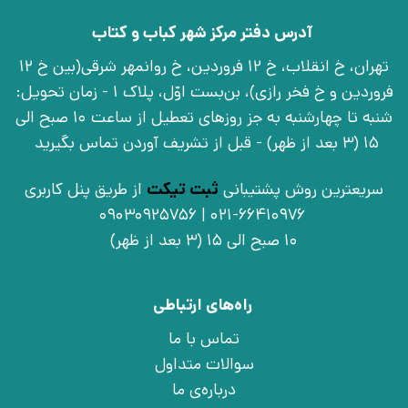
آدرس دفتر مرکز شهر کباب و کتاب
تهران، خ انقلاب، خ 12 فروردین، خ روانمهر شرقی(بین خ 12
فروردین و خ فخر رازی)، بن‌بست اوّل، پلاک 1 - زمان تحویل:
شنبه تا چهارشنبه به جز روزهای تعطیل از ساعت 10 صبح الی
15 (3 بعد از ظهر) - قبل از تشریف آوردن تماس بگیرید
سریعترین روش پشتیبانی
ثبت تیکت
از طریق پنل کاربری
021-66410976 | 09030925756
10 صبح الی 15 (3 بعد از ظهر)
راه‌های ارتباطی
تماس با ما
سوالات متداول
درباره‌ی ما