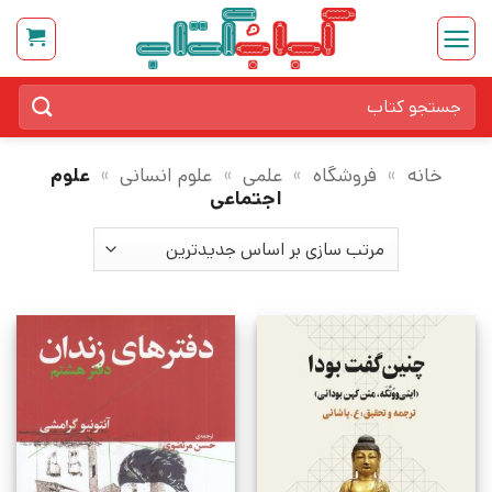
Ski
t
conten
جستجو
برای:
خانه
»
فروشگاه
»
علمی
»
علوم انسانی
»
علوم
اجتماعی