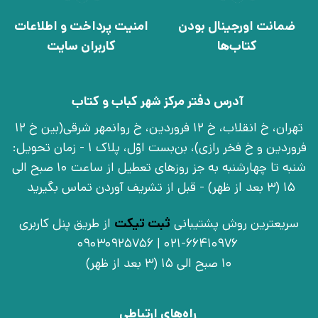
ضمانت اورجینال بودن
امنیت پرداخت و اطلاعات
کتاب‌ها
کاربران سایت
آدرس دفتر مرکز شهر کباب و کتاب
تهران، خ انقلاب، خ 12 فروردین، خ روانمهر شرقی(بین خ 12
فروردین و خ فخر رازی)، بن‌بست اوّل، پلاک 1 - زمان تحویل:
شنبه تا چهارشنبه به جز روزهای تعطیل از ساعت 10 صبح الی
15 (3 بعد از ظهر) - قبل از تشریف آوردن تماس بگیرید
سریعترین روش پشتیبانی
ثبت تیکت
از طریق پنل کاربری
021-66410976 | 09030925756
10 صبح الی 15 (3 بعد از ظهر)
راه‌های ارتباطی