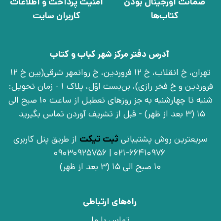
ضمانت اورجینال بودن
امنیت پرداخت و اطلاعات
کتاب‌ها
کاربران سایت
آدرس دفتر مرکز شهر کباب و کتاب
تهران، خ انقلاب، خ 12 فروردین، خ روانمهر شرقی(بین خ 12
فروردین و خ فخر رازی)، بن‌بست اوّل، پلاک 1 - زمان تحویل:
شنبه تا چهارشنبه به جز روزهای تعطیل از ساعت 10 صبح الی
15 (3 بعد از ظهر) - قبل از تشریف آوردن تماس بگیرید
سریعترین روش پشتیبانی
ثبت تیکت
از طریق پنل کاربری
021-66410976 | 09030925756
10 صبح الی 15 (3 بعد از ظهر)
راه‌های ارتباطی
تماس با ما