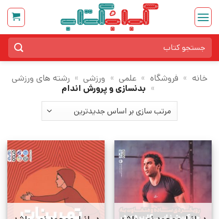
Ski
t
conten
جستجو
برای:
خانه
»
فروشگاه
»
علمی
»
ورزشی
»
رشته های ورزشی
»
بدنسازی و پرورش اندام