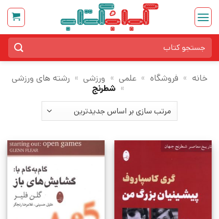
Ski
t
conten
جستجو
برای:
خانه
»
فروشگاه
»
علمی
»
ورزشی
»
رشته های ورزشی
»
شطرنج