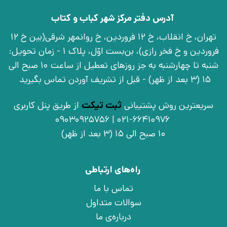
آدرس دفتر مرکز شهر کباب و کتاب
تهران، خ انقلاب، خ 12 فروردین، خ روانمهر شرقی(بین خ 12
فروردین و خ فخر رازی)، بن‌بست اوّل، پلاک 1 - زمان تحویل:
شنبه تا چهارشنبه به جز روزهای تعطیل از ساعت 10 صبح الی
15 (3 بعد از ظهر) - قبل از تشریف آوردن تماس بگیرید
سریعترین روش پشتیبانی
ثبت تیکت
از طریق پنل کاربری
021-66410976 | 09030925756
10 صبح الی 15 (3 بعد از ظهر)
راه‌های ارتباطی
تماس با ما
سوالات متداول
درباره‌ی ما