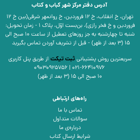
آدرس دفتر مرکز شهر کباب و کتاب
تهران، خ انقلاب، خ 12 فروردین، خ روانمهر شرقی(بین خ 12
فروردین و خ فخر رازی)، بن‌بست اوّل، پلاک 1 - زمان تحویل:
شنبه تا چهارشنبه به جز روزهای تعطیل از ساعت 10 صبح الی
15 (3 بعد از ظهر) - قبل از تشریف آوردن تماس بگیرید
سریعترین روش پشتیبانی
ثبت تیکت
از طریق پنل کاربری
021-66410976 | 09030925756
10 صبح الی 15 (3 بعد از ظهر)
راه‌های ارتباطی
تماس با ما
سوالات متداول
درباره‌ی ما
شرایط ارسال کتاب