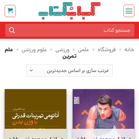
Ski
t
conten
جستجو
برای:
خانه
»
فروشگاه
»
علمی
»
ورزشی
»
علوم ورزشی
»
علم
تمرین