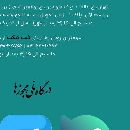
بن‌بست اوّل، پلاک 1 - زمان تحویل: شنبه تا 
10 صبح الی 15 (3 بعد از ظهر) - قبل از تشریف آوردن تماس بگیرید
سریعترین روش پشتیبانی
ثبت تیکت
از ط
021-66410976 | 09030925756
10 صبح الی 15 (3 بعد از ظهر)