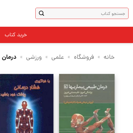
Ski
جستجو
t
برای:
conten
خرید کتاب
خانه
»
فروشگاه
»
علمی
»
ورزشی
»
درمان 