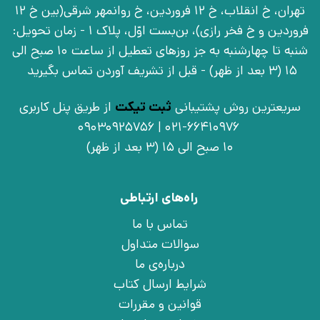
تهران، خ انقلاب، خ 12 فروردین، خ روانمهر شرقی(بین خ 12
فروردین و خ فخر رازی)، بن‌بست اوّل، پلاک 1 - زمان تحویل:
شنبه تا چهارشنبه به جز روزهای تعطیل از ساعت 10 صبح الی
15 (3 بعد از ظهر) - قبل از تشریف آوردن تماس بگیرید
سریعترین روش پشتیبانی
ثبت تیکت
از طریق پنل کاربری
021-66410976 | 09030925756
10 صبح الی 15 (3 بعد از ظهر)
راه‌های ارتباطی
تماس با ما
سوالات متداول
درباره‌ی ما
شرایط ارسال کتاب
قوانین و مقررات