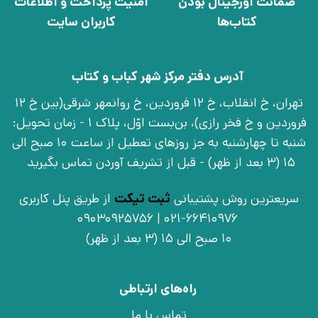
ضمانت اورجینال بودن
امنیت پرداخت و اطلاعات
کتاب‌ها
کاربران سایت
آدرس دفتر مرکز شهر کباب و کتاب
تهران، خ انقلاب، خ 12 فروردین، خ روانمهر شرقی(بین خ 12
فروردین و خ فخر رازی)، بن‌بست اوّل، پلاک 1 - زمان تحویل:
شنبه تا چهارشنبه به جز روزهای تعطیل از ساعت 10 صبح الی
15 (3 بعد از ظهر) - قبل از تشریف آوردن تماس بگیرید
سریعترین روش پشتیبانی
ثبت تیکت
از طریق پنل کاربری
021-66410976 | 09030925756
10 صبح الی 15 (3 بعد از ظهر)
راه‌های ارتباطی
تماس با ما