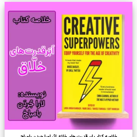
خلاصه کتاب ابر قدرت های خلاق اثر لورا جردن بامباچ