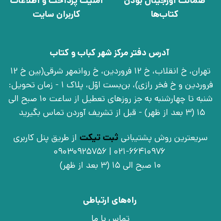
ضمانت اورجینال بودن
امنیت پرداخت و اطلاعات
کتاب‌ها
کاربران سایت
آدرس دفتر مرکز شهر کباب و کتاب
تهران، خ انقلاب، خ 12 فروردین، خ روانمهر شرقی(بین خ 12
فروردین و خ فخر رازی)، بن‌بست اوّل، پلاک 1 - زمان تحویل:
شنبه تا چهارشنبه به جز روزهای تعطیل از ساعت 10 صبح الی
15 (3 بعد از ظهر) - قبل از تشریف آوردن تماس بگیرید
سریعترین روش پشتیبانی
ثبت تیکت
از طریق پنل کاربری
021-66410976 | 09030925756
10 صبح الی 15 (3 بعد از ظهر)
راه‌های ارتباطی
تماس با ما