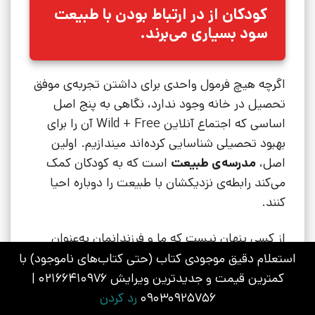
کودکان از در ارتباط بودن با طبیعت
سود بسیاری می‌برند.
اگرچه هیچ فرمول واحدی برای داشتن تجربه‌ی موفق
تحصیل در خانه وجود ندارد، نگاهی به پنج اصل
اساسی که اجتماع آنلاین Wild + Free آن را برای
بهبود تحصیلی شناسایی کرده‌اند میندازیم. اولین
اصل،
مدرسه‌ی طبیعت
است که به کودکان کمک
می‌کند رابطه‌ی نزدیکشان با طبیعت را دوباره احیا
کنند.
از کسی پنهان نیست که ما و فرزندانمان به‌عنوان
اعضای یک جامعه، روزبه‌روز فاصله‌ی بیشتری از
استعلام دقیق موجودی کتاب (حتی کتاب‌های ناموجود) با
طبیعت می‌گیریم و به‌صورت سیستماتیک، محیط‌های
کمترین قیمت و جدیدترین ویرایش 02166410976 |
طبیعی را با محیط‌های مصنوعی عوض کرده ایم: چمن
09030925756
رد کردن