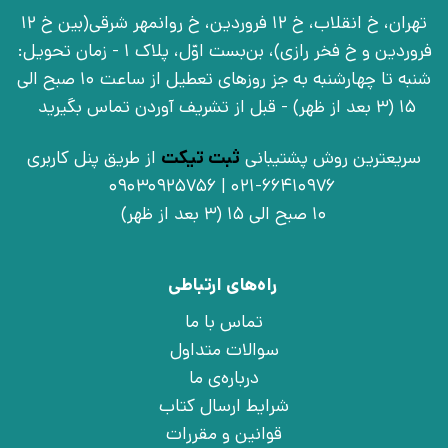
تهران، خ انقلاب، خ 12 فروردین، خ روانمهر شرقی(بین خ 12
فروردین و خ فخر رازی)، بن‌بست اوّل، پلاک 1 - زمان تحویل:
شنبه تا چهارشنبه به جز روزهای تعطیل از ساعت 10 صبح الی
15 (3 بعد از ظهر) - قبل از تشریف آوردن تماس بگیرید
سریعترین روش پشتیبانی
ثبت تیکت
از طریق پنل کاربری
021-66410976 | 09030925756
10 صبح الی 15 (3 بعد از ظهر)
راه‌های ارتباطی
تماس با ما
سوالات متداول
درباره‌ی ما
شرایط ارسال کتاب
قوانین و مقررات