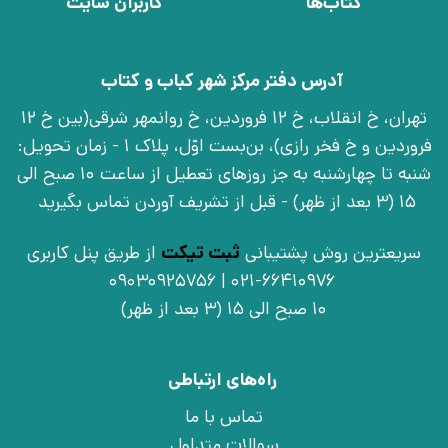
کتاب‌ها
کاربران سایت
آدرس دفتر مرکز شهر کباب و کتاب
تهران، خ انقلاب، خ 12 فروردین، خ روانمهر شرقی(بین خ 12
فروردین و خ فخر رازی)، بن‌بست اوّل، پلاک 1 - زمان تحویل:
شنبه تا چهارشنبه به جز روزهای تعطیل از ساعت 10 صبح الی
15 (3 بعد از ظهر) - قبل از تشریف آوردن تماس بگیرید
سریعترین روش پشتیبانی
ثبت تیکت
از طریق پنل کاربری
021-66410976 | 09030925756
10 صبح الی 15 (3 بعد از ظهر)
راه‌های ارتباطی
تماس با ما
سوالات متداول