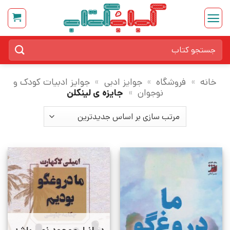
Ski
t
conten
جستجو
برای:
خانه
»
فروشگاه
»
جوایز ادبی
»
جوایز ادبیات کودک و
نوجوان
»
جایزه ی لینکلن