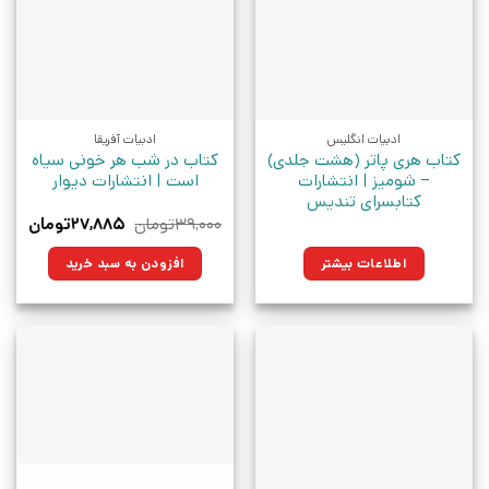
ادبیات انگلیس
ادبیات آفریقا
کتاب هری پاتر (هشت جلدی)
کتاب در شب هر خونی سیاه
– شومیز | انتشارات
است | انتشارات دیوار
کتابسرای تندیس
قیمت
قیم
۳۹,۰۰۰
تومان
۲۷,۸۸۵
تومان
اصلی:
فعلی
۳۹,۰۰۰تومان
۲۷,۸۸۵ت
اطلاعات بیشتر
افزودن به سبد خرید
بود.