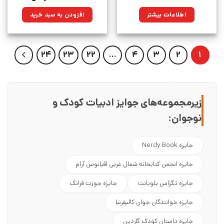
اصلی:
فعلی:
۷۳۵,۰۰۰تومان
۵۵۴,۹۲۵تومان.
اطلاعات بیشتر
افزودن به سبد خرید
بود.
24
23
22
…
4
3
2
1
زیرمجموعه‌های جوایز ادبیات کودک و
نوجوان:
جایزه Nerdy Book
جایزه انجمن کتابخانه شمال غربی اقیانوس آرام
جایزه تگزاس بلوبانت
جایزه جوزت فرانک
جایزه خوانندگان جوان کالیفرنیا
جایزه داستان کودک گاردین