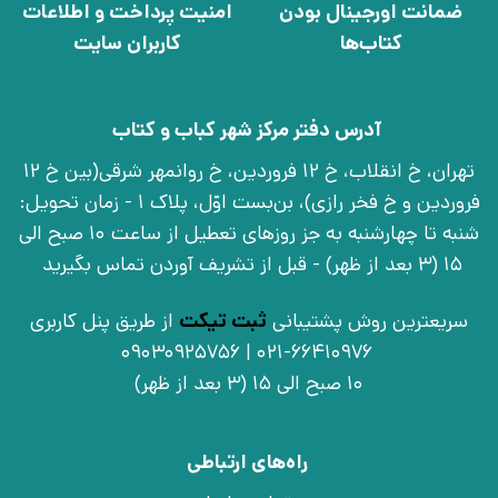
ضمانت اورجینال بودن
امنیت پرداخت و اطلاعات
کتاب‌ها
کاربران سایت
آدرس دفتر مرکز شهر کباب و کتاب
تهران، خ انقلاب، خ 12 فروردین، خ روانمهر شرقی(بین خ 12
فروردین و خ فخر رازی)، بن‌بست اوّل، پلاک 1 - زمان تحویل:
شنبه تا چهارشنبه به جز روزهای تعطیل از ساعت 10 صبح الی
15 (3 بعد از ظهر) - قبل از تشریف آوردن تماس بگیرید
سریعترین روش پشتیبانی
ثبت تیکت
از طریق پنل کاربری
021-66410976 | 09030925756
10 صبح الی 15 (3 بعد از ظهر)
راه‌های ارتباطی