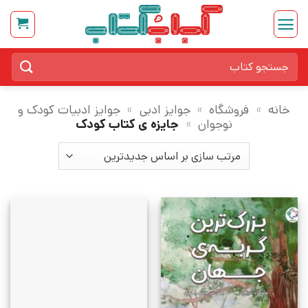
Ski
t
conten
جستجو
برای:
خانه
»
فروشگاه
»
جوایز ادبی
»
جوایز ادبیات کودک و
نوجوان
»
جایزه ی کتاب کودک