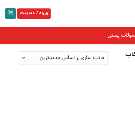
ورود / عضویت
سولات پستی
خاب