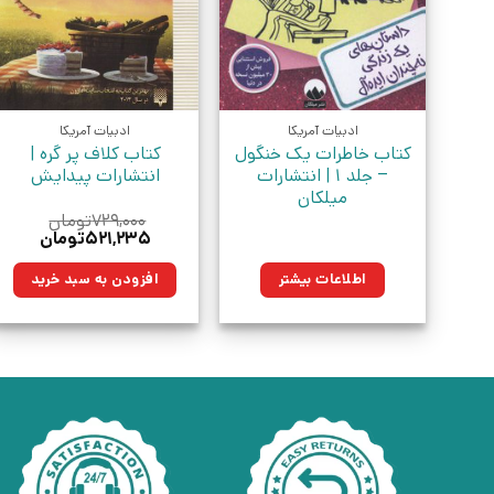
ادبیات آمریکا
ادبیات آمریکا
کتاب خاطرات یک خنگول
کتاب کلاف پر گره |
– جلد 1 | انتشارات
انتشارات پیدایش
میلکان
۷۲۹,۰۰۰
تومان
قیمت
قیمت
۵۲۱,۲۳۵
تومان
اصلی:
فعلی:
۷۲۹,۰۰۰تومان
۵۲۱,۲۳۵تو
اطلاعات بیشتر
افزودن به سبد خرید
بود.