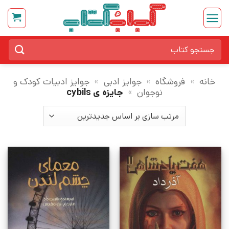
Ski
t
conten
جستجو
برای:
خانه
»
فروشگاه
»
جوایز ادبی
»
جوایز ادبیات کودک و
نوجوان
»
جایزه ی cybils