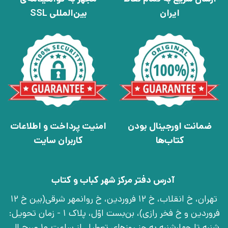
ایران
بین‌المللی SSL
ضمانت اورجینال بودن
امنیت پرداخت و اطلاعات
کتاب‌ها
کاربران سایت
آدرس دفتر مرکز شهر کباب و کتاب
تهران، خ انقلاب، خ 12 فروردین، خ روانمهر شرقی(بین خ 12
فروردین و خ فخر رازی)، بن‌بست اوّل، پلاک 1 - زمان تحویل:
شنبه تا چهارشنبه به جز روزهای تعطیل از ساعت 10 صبح الی