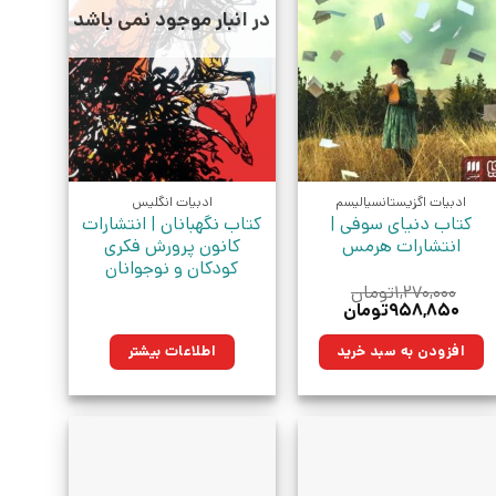
در انبار موجود نمی باشد
ادبیات اگزیستانسیالیسم
ادبیات انگلیس
کتاب دنیای سوفی |
کتاب نگهبانان | انتشارات
انتشارات هرمس
کانون پرورش فکری
کودکان و نوجوانان
۱,۲۷۰,۰۰۰
تومان
قیمت
قیمت
۹۵۸,۸۵۰
تومان
اصلی:
فعلی:
۱,۲۷۰,۰۰۰تومان
۹۵۸,۸۵۰تومان.
افزودن به سبد خرید
اطلاعات بیشتر
بود.