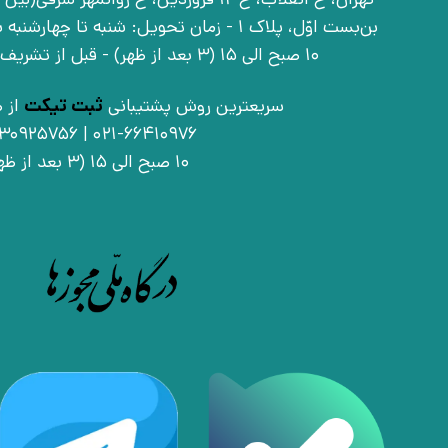
بن‌بست اوّل، پلاک 1 - زمان تحویل: شنبه تا 
10 صبح الی 15 (3 بعد از ظهر) - قبل از تشریف آوردن تماس بگیرید
سریعترین روش پشتیبانی
ثبت تیکت
از ط
021-66410976 | 09030925756
10 صبح الی 15 (3 بعد از ظهر)