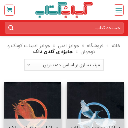
Ski
t
conten
جستجو
برای:
خانه
»
فروشگاه
»
جوایز ادبی
»
جوایز ادبیات کودک و
نوجوان
»
جایزه ی گلدن داک