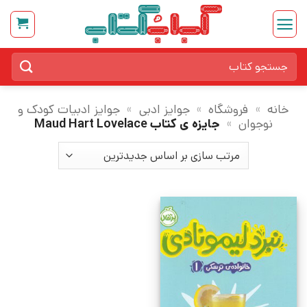
Ski
t
conten
جستجو
برای:
خانه
»
فروشگاه
»
جوایز ادبی
»
جوایز ادبیات کودک و
نوجوان
»
جایزه ی کتاب Maud Hart Lovelace