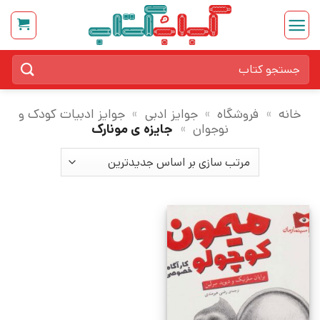
Ski
t
conten
جستجو
برای:
خانه
»
فروشگاه
»
جوایز ادبی
»
جوایز ادبیات کودک و
نوجوان
»
جایزه ی مونارک