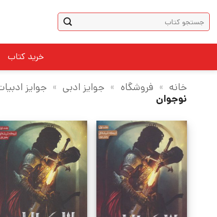
Ski
جستجو
t
برای:
conten
خرید کتاب
خانه
»
فروشگاه
»
جوایز ادبی
»
جوایز ادبیا
نوجوان