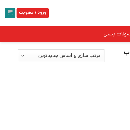
ورود / عضویت
سولات پستی
اب