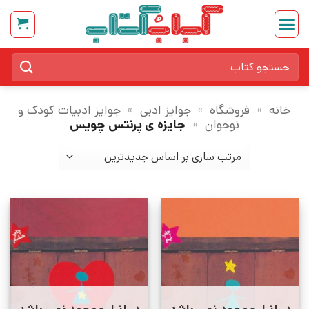
Ski
t
conten
جستجو
برای:
خانه
»
فروشگاه
»
جوایز ادبی
»
جوایز ادبیات کودک و
نوجوان
»
جایزه ی پرنتس چویس