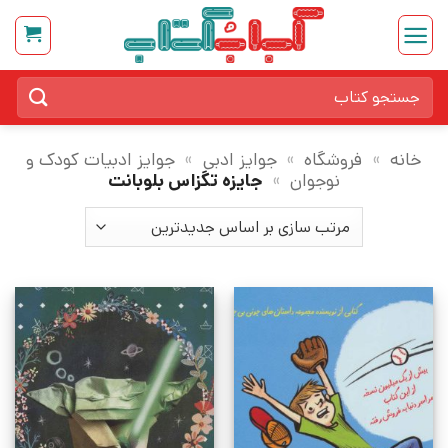
Ski
t
conten
جستجو
برای:
خانه
»
فروشگاه
»
جوایز ادبی
»
جوایز ادبیات کودک و
نوجوان
»
جایزه تگزاس بلوبانت