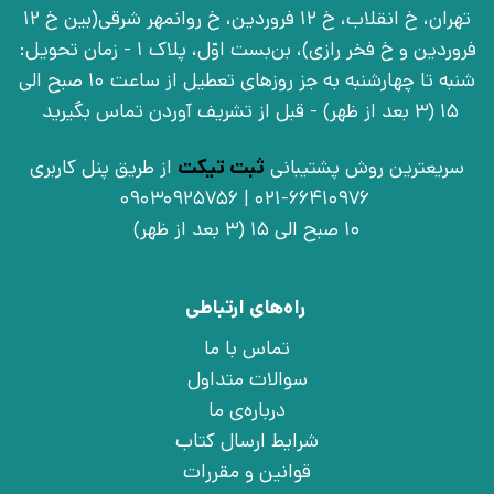
تهران، خ انقلاب، خ 12 فروردین، خ روانمهر شرقی(بین خ 12
فروردین و خ فخر رازی)، بن‌بست اوّل، پلاک 1 - زمان تحویل:
شنبه تا چهارشنبه به جز روزهای تعطیل از ساعت 10 صبح الی
15 (3 بعد از ظهر) - قبل از تشریف آوردن تماس بگیرید
سریعترین روش پشتیبانی
ثبت تیکت
از طریق پنل کاربری
021-66410976 | 09030925756
10 صبح الی 15 (3 بعد از ظهر)
راه‌های ارتباطی
تماس با ما
سوالات متداول
درباره‌ی ما
شرایط ارسال کتاب
قوانین و مقررات