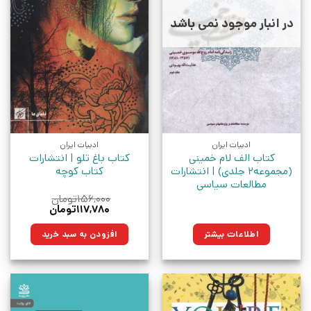
در انبار موجود نمی باشد
ادبیات ایران
ادبیات ایران
کتاب الف لام خمینی
کتاب باغ تلو | انتشارات
(مجموعه2 جلدی) | انتشارات
کتاب کوچه
مطالعات سیاسی
۱۵۶,۰۰۰
تومان
قیمت
قیمت
۱۱۷,۷۸۰
تومان
اصلی:
فعلی:
۱۵۶,۰۰۰تومان
۱۱۷,۷۸۰تومان.
اطلاعات بیشتر
افزودن به سبد خرید
بود.