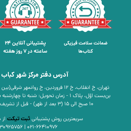
پشتیبانی آنلاین 24
ضمانت سلامت فیزیکی
ساعته در 7 روز هفته
کتاب‌ها
آدرس دفتر مرکز شهر کباب 
بن‌بست اوّل، پلاک 1 - زمان تحویل: شنبه تا 
10 صبح الی 15 (3 بعد از ظهر) - قبل از تشریف آوردن تماس بگیرید
سریعترین روش پشتیبانی
ثبت تیکت
از ط
021-66410976 | 09030925756