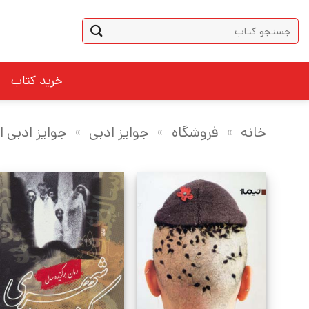
Ski
جستجو
t
برای:
conten
خرید کتاب
خانه
»
فروشگاه
»
جوایز ادبی
»
جوایز ادبی ا