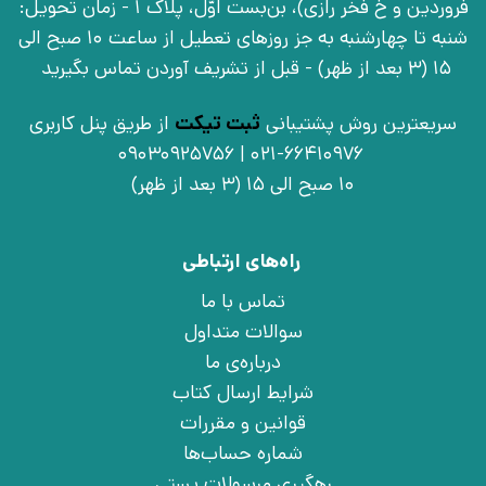
فروردین و خ فخر رازی)، بن‌بست اوّل، پلاک 1 - زمان تحویل:
شنبه تا چهارشنبه به جز روزهای تعطیل از ساعت 10 صبح الی
15 (3 بعد از ظهر) - قبل از تشریف آوردن تماس بگیرید
سریعترین روش پشتیبانی
ثبت تیکت
از طریق پنل کاربری
021-66410976 | 09030925756
10 صبح الی 15 (3 بعد از ظهر)
راه‌های ارتباطی
تماس با ما
سوالات متداول
درباره‌ی ما
شرایط ارسال کتاب
قوانین و مقررات
شماره حساب‌ها
رهگیری مرسولات پستی