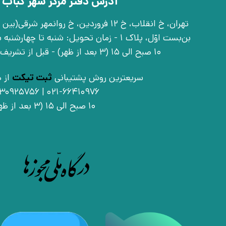
آدرس دفتر مرکز شهر کباب 
بن‌بست اوّل، پلاک 1 - زمان تحویل: شنبه تا 
10 صبح الی 15 (3 بعد از ظهر) - قبل از تشریف آوردن تماس بگیرید
سریعترین روش پشتیبانی
ثبت تیکت
از ط
021-66410976 | 09030925756
10 صبح الی 15 (3 بعد از ظهر)