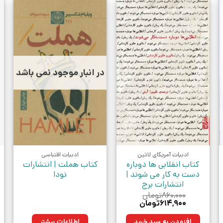
در انبار موجود نمی باشد
ادبیات آمریکای لاتین
ادبیات اقتباسی
کتاب انقلابی ها دوباره
کتاب هملت | انتشارات
دست به کار می شوند |
نودا
انتشارات برج
۸۶۰,۰۰۰
تومان
قیمت
قیمت
۶۱۴,۹۰۰
تومان
اصلی:
فعلی:
ان.
۸۶۰,۰۰۰تومان
۶۱۴,۹۰۰تومان.
افزودن به سبد خرید
اطلاعات بیشتر