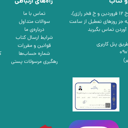
و کتاب
راه‌های ارتباطی
تهران، خ انقلاب، خ 12 فروردین، خ روانمهر شرقی(بین خ 12 فروردین و خ فخر رازی)،
تماس با ما
چهارشنبه به جز روزهای تعطیل از ساعت
سوالات متداول
درباره‌ی ما
شرایط ارسال کتاب
ریق پنل کاربری
قوانین و مقررات
شماره حساب‌ها
ک
رهگیری مرسولات پستی