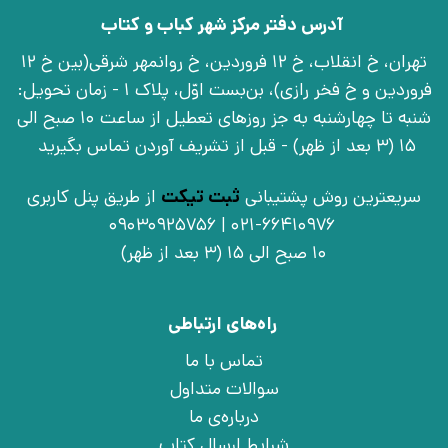
آدرس دفتر مرکز شهر کباب و کتاب
تهران، خ انقلاب، خ 12 فروردین، خ روانمهر شرقی(بین خ 12
فروردین و خ فخر رازی)، بن‌بست اوّل، پلاک 1 - زمان تحویل:
شنبه تا چهارشنبه به جز روزهای تعطیل از ساعت 10 صبح الی
15 (3 بعد از ظهر) - قبل از تشریف آوردن تماس بگیرید
سریعترین روش پشتیبانی
ثبت تیکت
از طریق پنل کاربری
021-66410976 | 09030925756
10 صبح الی 15 (3 بعد از ظهر)
راه‌های ارتباطی
تماس با ما
سوالات متداول
درباره‌ی ما
شرایط ارسال کتاب