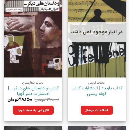
در انبار موجود نمی باشد
ادبیات اتریش
ادبیات بلغارستان
کتاب بازنده | انتشارات کتاب
کتاب و داستان های دیگر… |
کوله پشتی
انتشارات نشر گویا
قیمت
قیم
۱۳۰,۰۰۰
تومان
۹۸,۱۵۰
تومان
اصلی:
فعلی
۱۳۰,۰۰۰تومان
۹۸,۱۵۰تو
اطلاعات بیشتر
افزودن به سبد خرید
بود.