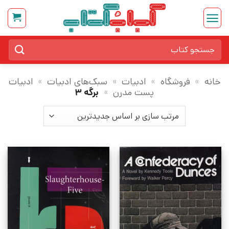
Ski
t
conten
جستجو
برای:
خانه
»
فروشگاه
»
ادبیات
»
سبک‌های ادبیات
»
ادبیات
پست مدرن
»
برگه 3