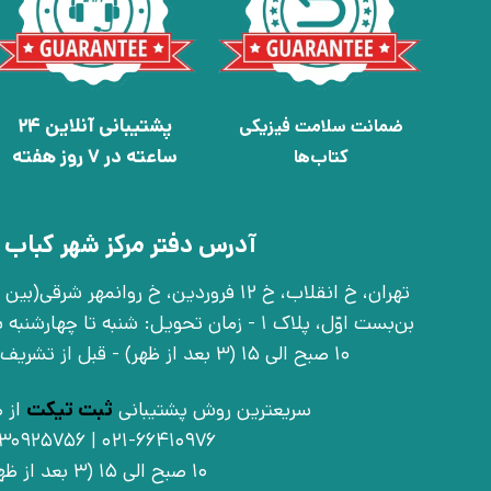
پشتیبانی آنلاین 24
ضمانت سلامت فیزیکی
ساعته در 7 روز هفته
کتاب‌ها
آدرس دفتر مرکز شهر کباب 
بن‌بست اوّل، پلاک 1 - زمان تحویل: شنبه تا 
10 صبح الی 15 (3 بعد از ظهر) - قبل از تشریف آوردن تماس بگیرید
سریعترین روش پشتیبانی
ثبت تیکت
از ط
021-66410976 | 09030925756
10 صبح الی 15 (3 بعد از ظهر)