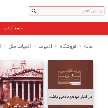
Ski
جستجو
t
برای:
conten
خرید کتاب
خانه
»
فروشگاه
»
ادبیات
»
ادبیات ملل
»
ا
در انبار موجود نمی باشد