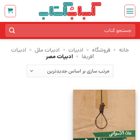
Ski
t
conten
جستجو
برای:
خانه
»
فروشگاه
»
ادبیات
»
ادبیات ملل
»
ادبیات
آفریقا
»
ادبیات مصر