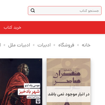
Ski
جستجو
t
برای:
conten
خرید کتاب
خانه
»
فروشگاه
»
ادبیات
»
ادبیات ملل
»
ا
در انبار موجود نمی باشد