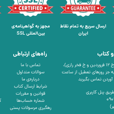
ارسال سریع به تمام نقاط
مجهز به گواهینامه‌ی
ایران
بین‌المللی SSL
و کتاب
راه‌های ارتباطی
تهران، خ انقلاب، خ 12 فروردین، خ روانمهر شرقی(بین خ 12 فروردین و خ فخر رازی)،
تماس با ما
چهارشنبه به جز روزهای تعطیل از ساعت
سوالات متداول
درباره‌ی ما
شرایط ارسال کتاب
ریق پنل کاربری
قوانین و مقررات
شماره حساب‌ها
ک
رهگیری مرسولات پستی