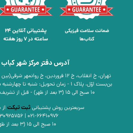
پشتیبانی آنلاین 24
ضمانت سلامت فیزیکی
ساعته در 7 روز هفته
کتاب‌ها
آدرس دفتر مرکز شهر کباب 
بن‌بست اوّل، پلاک 1 - زمان تحویل: شنبه تا 
10 صبح الی 15 (3 بعد از ظهر) - قبل از تشریف آوردن تماس بگیرید
سریعترین روش پشتیبانی
ثبت تیکت
از ط
021-66410976 | 09030925756
10 صبح الی 15 (3 بعد از ظهر)