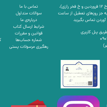
تهران، خ انقلاب، خ 12 فروردین، خ روانمهر شرقی(بین خ 12 فروردین و خ فخر رازی)،
تماس با ما
چهارشنبه به جز روزهای تعطیل از ساعت
سوالات متداول
درباره‌ی ما
شرایط ارسال کتاب
ریق پنل کاربری
قوانین و مقررات
شماره حساب‌ها
ک
رهگیری مرسولات پستی