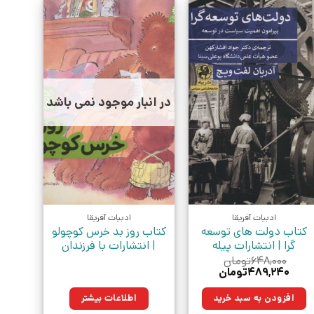
در انبار موجود نمی باشد
ادبیات آفریقا
ادبیات آفریقا
کتاب دولت های توسعه
کتاب روز بد خرس کوچولو
گرا | انتشارات پیله
| انتشارات با فرزندان
۶۴۸,۰۰۰
تومان
قیمت
قیمت
۴۸۹,۲۴۰
تومان
اصلی:
فعلی:
۶۴۸,۰۰۰تومان
۴۸۹,۲۴۰تومان.
افزودن به سبد خرید
اطلاعات بیشتر
بود.