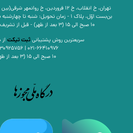
بن‌بست اوّل، پلاک 1 - زمان تحویل: شنبه تا 
10 صبح الی 15 (3 بعد از ظهر) - قبل از تشریف آوردن تماس بگیرید
سریعترین روش پشتیبانی
ثبت تیکت
از ط
021-66410976 | 09030925756
10 صبح الی 15 (3 بعد از ظهر)