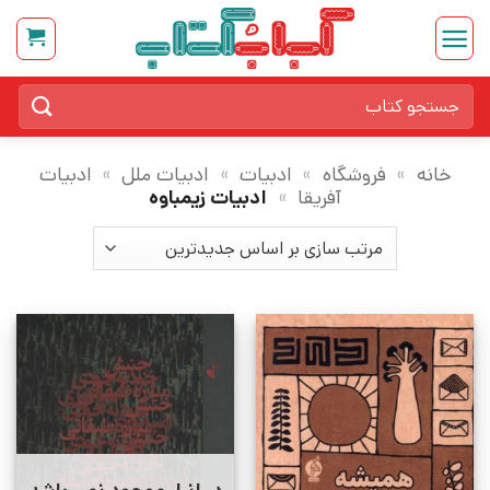
Ski
t
conten
جستجو
برای:
خانه
»
فروشگاه
»
ادبیات
»
ادبیات ملل
»
ادبیات
آفریقا
»
ادبیات زیمباوه