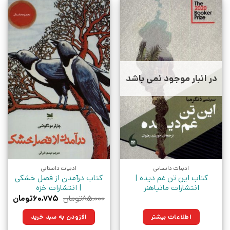
در انبار موجود نمی باشد
ادبیات داستانی
ادبیات داستانی
کتاب این تن غم دیده |
کتاب درآمدن از فصل خشکی
انتشارات مانیاهنر
| انتشارات خزه
قیمت
قیم
۸۵,۰۰۰
تومان
۶۰,۷۷۵
تومان
اصلی:
فعلی
۸۵,۰۰۰تومان
۶۰,۷۷۵ت
اطلاعات بیشتر
افزودن به سبد خرید
بود.