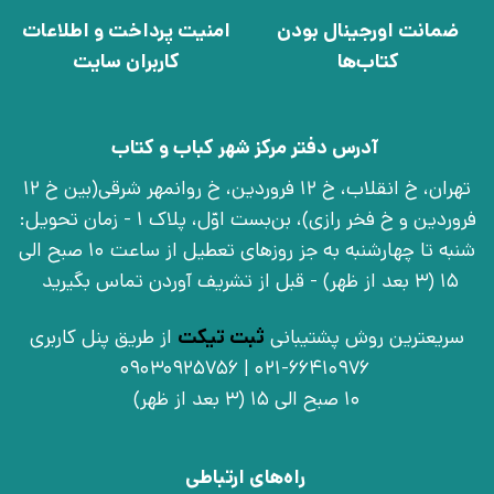
ضمانت اورجینال بودن
امنیت پرداخت و اطلاعات
کتاب‌ها
کاربران سایت
آدرس دفتر مرکز شهر کباب و کتاب
تهران، خ انقلاب، خ 12 فروردین، خ روانمهر شرقی(بین خ 12
فروردین و خ فخر رازی)، بن‌بست اوّل، پلاک 1 - زمان تحویل:
شنبه تا چهارشنبه به جز روزهای تعطیل از ساعت 10 صبح الی
15 (3 بعد از ظهر) - قبل از تشریف آوردن تماس بگیرید
سریعترین روش پشتیبانی
ثبت تیکت
از طریق پنل کاربری
021-66410976 | 09030925756
10 صبح الی 15 (3 بعد از ظهر)
راه‌های ارتباطی