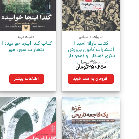
ادبیات داستانی
ادبیات عرب
کتاب بارقه امید |
کتاب گلدا اینجا خوابیده |
انتشارات کانون پرورش
انتشارات سوره مهر
فکری کودکان و نوجوانان
۳۵۰,۰۰۰
تومان
قیمت
قیمت
۲۵۰,۲۵۰
تومان
اصلی:
فعلی:
۳۵۰,۰۰۰تومان
۲۵۰,۲۵۰تومان.
افزودن به سبد خرید
اطلاعات بیشتر
بود.