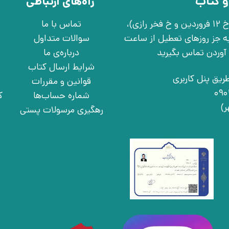
و کتاب
راه‌های ارتباطی
تهران، خ انقلاب، خ 12 فروردین، خ روانمهر شرقی(بین خ 12 فروردین و خ فخر رازی)،
تماس با ما
چهارشنبه به جز روزهای تعطیل از ساعت
سوالات متداول
درباره‌ی ما
شرایط ارسال کتاب
ریق پنل کاربری
قوانین و مقررات
شماره حساب‌ها
ک
رهگیری مرسولات پستی