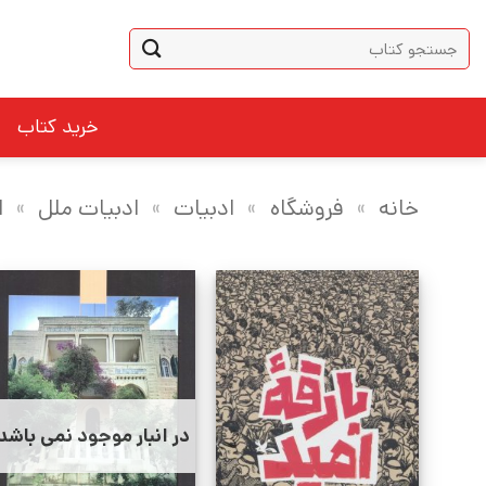
Ski
جستجو
t
برای:
conten
خرید کتاب
خانه
»
فروشگاه
»
ادبیات
»
ادبیات ملل
»
ا
در انبار موجود نمی باشد