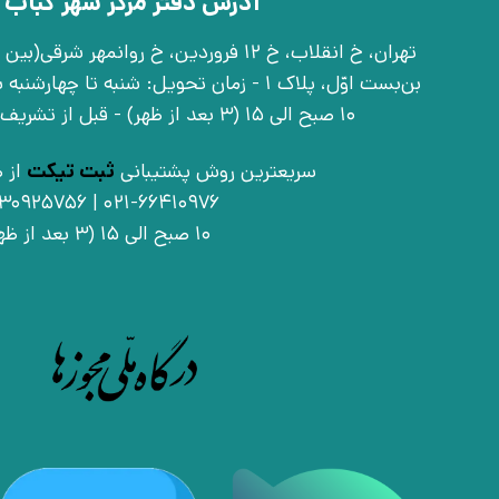
آدرس دفتر مرکز شهر کباب 
بن‌بست اوّل، پلاک 1 - زمان تحویل: شنبه تا 
10 صبح الی 15 (3 بعد از ظهر) - قبل از تشریف آوردن تماس بگیرید
سریعترین روش پشتیبانی
ثبت تیکت
از ط
021-66410976 | 09030925756
10 صبح الی 15 (3 بعد از ظهر)