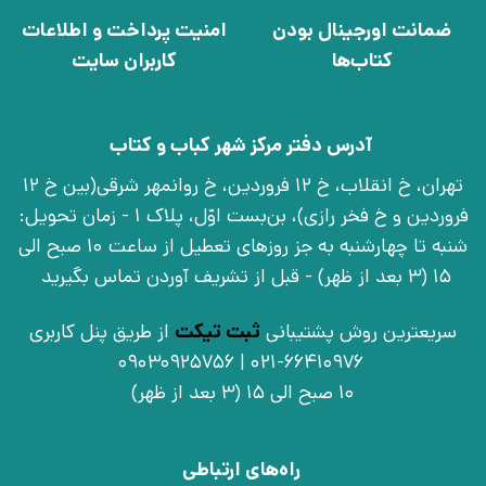
ضمانت اورجینال بودن
امنیت پرداخت و اطلاعات
کتاب‌ها
کاربران سایت
آدرس دفتر مرکز شهر کباب و کتاب
تهران، خ انقلاب، خ 12 فروردین، خ روانمهر شرقی(بین خ 12
فروردین و خ فخر رازی)، بن‌بست اوّل، پلاک 1 - زمان تحویل:
شنبه تا چهارشنبه به جز روزهای تعطیل از ساعت 10 صبح الی
15 (3 بعد از ظهر) - قبل از تشریف آوردن تماس بگیرید
سریعترین روش پشتیبانی
ثبت تیکت
از طریق پنل کاربری
021-66410976 | 09030925756
10 صبح الی 15 (3 بعد از ظهر)
راه‌های ارتباطی