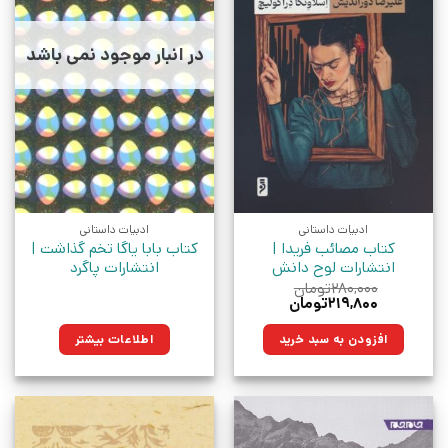
در انبار موجود نمی باشد
ادبیات داستانی
ادبیات داستانی
کتاب مصائب فریدا |
کتاب بابا یاگا تخم گذاشت |
انتشارات لوح دانش
انتشارات پاگرد
۲۸۰,۰۰۰
تومان
قیمت
قیمت
۲۱۹,۸۰۰
تومان
اصلی:
فعلی:
۲۸۰,۰۰۰تومان
۲۱۹,۸۰۰تومان.
افزودن به سبد خرید
اطلاعات بیشتر
بود.