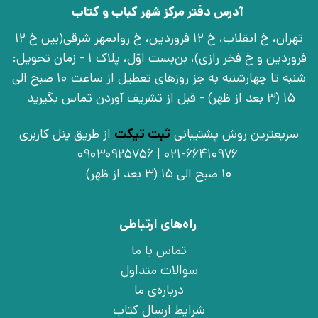
آدرس دفتر مرکز شهر کباب و کتاب
تهران، خ انقلاب، خ 12 فروردین، خ روانمهر شرقی(بین خ 12
فروردین و خ فخر رازی)، بن‌بست اوّل، پلاک 1 - زمان تحویل:
شنبه تا چهارشنبه به جز روزهای تعطیل از ساعت 10 صبح الی
15 (3 بعد از ظهر) - قبل از تشریف آوردن تماس بگیرید
سریعترین روش پشتیبانی
ثبت تیکت
از طریق پنل کاربری
021-66410976 | 09030925756
10 صبح الی 15 (3 بعد از ظهر)
راه‌های ارتباطی
تماس با ما
سوالات متداول
درباره‌ی ما
شرایط ارسال کتاب