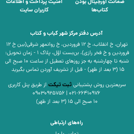
ضمانت اورجینال بودن
امنیت پرداخت و اطلاعات
کتاب‌ها
کاربران سایت
آدرس دفتر مرکز شهر کباب و کتاب
تهران، خ انقلاب، خ 12 فروردین، خ روانمهر شرقی(بین خ 12
فروردین و خ فخر رازی)، بن‌بست اوّل، پلاک 1 - زمان تحویل:
شنبه تا چهارشنبه به جز روزهای تعطیل از ساعت 10 صبح الی
15 (3 بعد از ظهر) - قبل از تشریف آوردن تماس بگیرید
سریعترین روش پشتیبانی
ثبت تیکت
از طریق پنل کاربری
021-66410976 | 09030925756
10 صبح الی 15 (3 بعد از ظهر)
راه‌های ارتباطی
تماس با ما