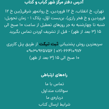
آدرس دفتر مرکز شهر کباب و کتاب
تهران، خ انقلاب، خ 12 فروردین، خ روانمهر شرقی(بین خ 12
فروردین و خ فخر رازی)، بن‌بست اوّل، پلاک 1 - زمان تحویل:
شنبه تا چهارشنبه به جز روزهای تعطیل از ساعت 10 صبح الی
15 (3 بعد از ظهر) - قبل از تشریف آوردن تماس بگیرید
سریعترین روش پشتیبانی
ثبت تیکت
از طریق پنل کاربری
021-66410976 | 09030925756
10 صبح الی 15 (3 بعد از ظهر)
راه‌های ارتباطی
تماس با ما
سوالات متداول
درباره‌ی ما
شرایط ارسال کتاب