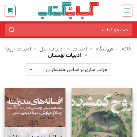
Ski
t
conten
جستجو
برای:
خانه
»
فروشگاه
»
ادبیات
»
ادبیات ملل
»
ادبیات اروپا
»
ادبیات لهستان