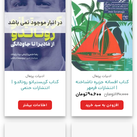
در انبار موجود نمی باشد
ادبیات پرتغال
ادبیات پرتغال
کتاب افسانه جزیره ناشناخته
کتاب کریستیانو رونالدو |
| انتشارات فرمهر
انتشارات حتمی
قیمت
قیمت
۱۲۰,۰۰۰
تومان
۹۰,۶۰۰
تومان
اصلی:
فعلی:
۱۲۰,۰۰۰تومان
۹۰,۶۰۰تومان.
افزودن به سبد خرید
اطلاعات بیشتر
بود.