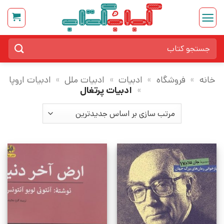
Ski
t
conten
جستجو
برای:
خانه
»
فروشگاه
»
ادبیات
»
ادبیات ملل
»
ادبیات اروپا
»
ادبیات پرتغال