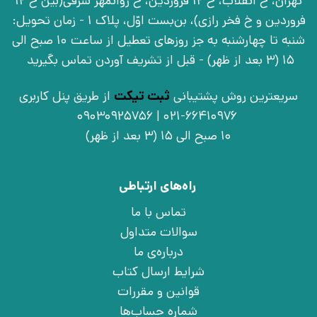
تهران، خ انقلاب، خ 12 فروردین، خ روانمهر شرقی(بین خ 12
فروردین و خ فخر رازی)، بن‌بست اوّل، پلاک 1 - زمان تحویل:
شنبه تا چهارشنبه به جز روزهای تعطیل از ساعت 10 صبح الی
15 (3 بعد از ظهر) - قبل از تشریف آوردن تماس بگیرید
سریعترین روش پشتیبانی
ثبت تیکت
از طریق پنل کاربری
021-66410976 | 09030925756
10 صبح الی 15 (3 بعد از ظهر)
راه‌های ارتباطی
تماس با ما
سوالات متداول
درباره‌ی ما
شرایط ارسال کتاب
قوانین و مقررات
شماره حساب‌ها