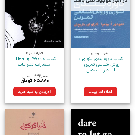
در انبار موجود نمی باشد
ادبیات رومانی
ادبیات آمریکا
کتاب دوره بندی تئوری و
کتاب Healing Words |
روش شناسی تمرین |
انتشارات نشر مات
انتشارات حتمی
۲۳۲,۰۰۰
تومان
قیمت
قیمت
۱۶۵,۸۸۰
تومان
اصلی:
فعلی:
۲۳۲,۰۰۰تومان
۱۶۵,۸۸۰تومان.
اطلاعات بیشتر
افزودن به سبد خرید
بود.