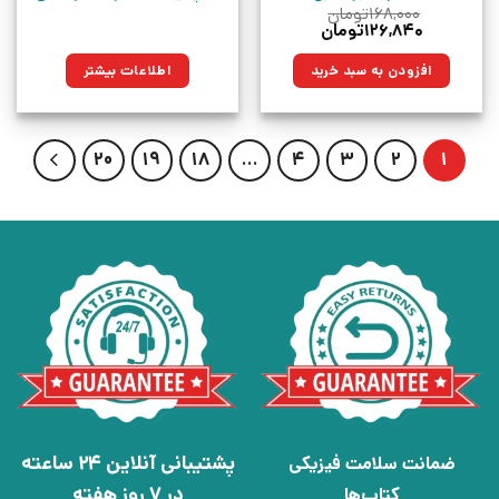
۱۶۸,۰۰۰
تومان
قیمت
قیمت
۱۲۶,۸۴۰
تومان
اصلی:
فعلی:
۱۶۸,۰۰۰تومان
۱۲۶,۸۴۰تومان.
افزودن به سبد خرید
اطلاعات بیشتر
بود.
20
19
18
…
4
3
2
1
پشتیبانی آنلاین 24 ساعته
ضمانت سلامت فیزیکی
در 7 روز هفته
کتاب‌ها