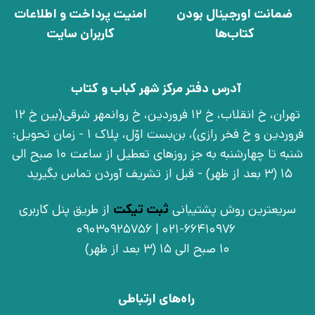
ضمانت اورجینال بودن
امنیت پرداخت و اطلاعات
کتاب‌ها
کاربران سایت
آدرس دفتر مرکز شهر کباب و کتاب
تهران، خ انقلاب، خ 12 فروردین، خ روانمهر شرقی(بین خ 12
فروردین و خ فخر رازی)، بن‌بست اوّل، پلاک 1 - زمان تحویل:
شنبه تا چهارشنبه به جز روزهای تعطیل از ساعت 10 صبح الی
15 (3 بعد از ظهر) - قبل از تشریف آوردن تماس بگیرید
سریعترین روش پشتیبانی
ثبت تیکت
از طریق پنل کاربری
021-66410976 | 09030925756
10 صبح الی 15 (3 بعد از ظهر)
راه‌های ارتباطی