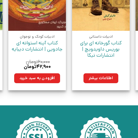
ادبیات داستانی
ادبیات کودک و نوجوان
کتاب گورخانه ای برای
کتاب آینه استوانه ای
بوریس داویدویچ |
جادویی | انتشارات دیبایه
انتشارات نیکا
۶۰,۰۰۰
تومان
قیمت
قیمت
۴۲,۹۰۰
تومان
اصلی:
فعلی:
ان.
۶۰,۰۰۰تومان
۴۲,۹۰۰تومان.
اطلاعات بیشتر
افزودن به سبد خرید
بود.