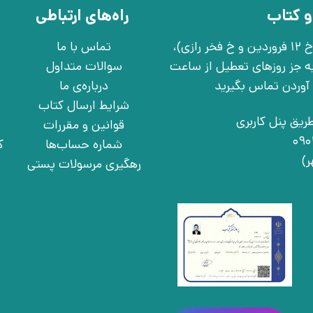
و کتاب
راه‌های ارتباطی
تهران، خ انقلاب، خ 12 فروردین، خ روانمهر شرقی(بین خ 12 فروردین و خ فخر رازی)،
تماس با ما
چهارشنبه به جز روزهای تعطیل از ساعت
سوالات متداول
درباره‌ی ما
شرایط ارسال کتاب
ریق پنل کاربری
قوانین و مقررات
شماره حساب‌ها
ک
رهگیری مرسولات پستی