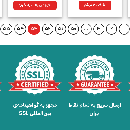
ان.
۳۰۰,۰۰۰تومان
۲۱۴,۵۰۰تومان.
اطلاعات بیشتر
افزودن به سبد خرید
بود.
55
54
53
52
51
50
…
3
2
1
ارسال سریع به تمام نقاط
مجهز به گواهینامه‌ی
ایران
بین‌المللی SSL