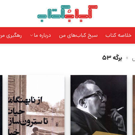
خلاصه کتاب
سیخ کباب‌های من
درباره ما
رهگیری مر
س
»
برگه 53