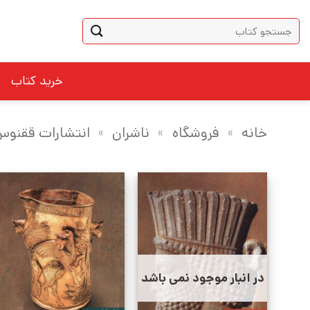
Ski
جستجو
t
برای:
conten
خرید کتاب
خانه
»
فروشگاه
»
ناشران
»
انتشارات ققنو
در انبار موجود نمی باشد