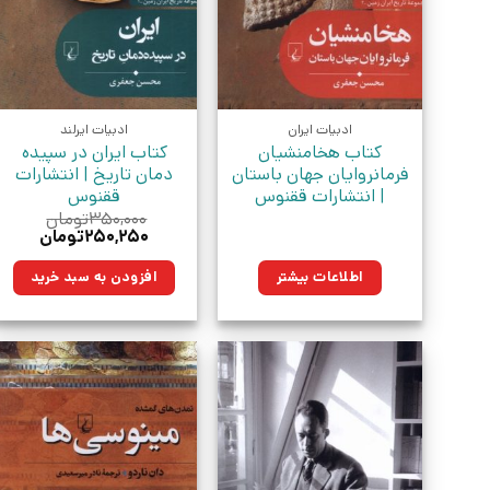
ادبیات ایران
ادبیات ایرلند
کتاب هخامنشیان
کتاب ایران در سپیده
فرمانروایان جهان باستان
دمان تاریخ | انتشارات
| انتشارات ققنوس
ققنوس
۳۵۰,۰۰۰
تومان
قیمت
قیمت
۲۵۰,۲۵۰
تومان
اصلی:
فعلی:
۳۵۰,۰۰۰تومان
۲۵۰,۲۵۰تو
اطلاعات بیشتر
افزودن به سبد خرید
بود.