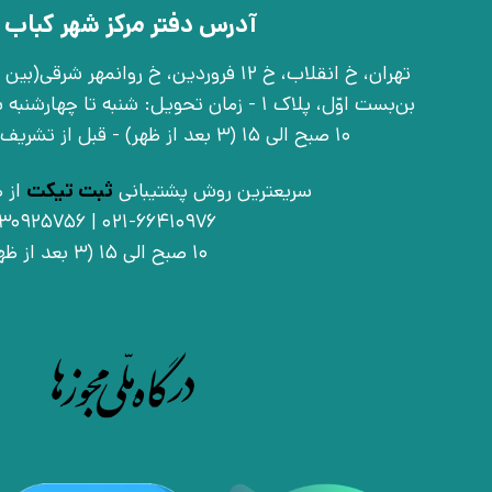
آدرس دفتر مرکز شهر کباب 
بن‌بست اوّل، پلاک 1 - زمان تحویل: شنبه تا 
10 صبح الی 15 (3 بعد از ظهر) - قبل از تشریف آوردن تماس بگیرید
سریعترین روش پشتیبانی
ثبت تیکت
از ط
021-66410976 | 09030925756
10 صبح الی 15 (3 بعد از ظهر)